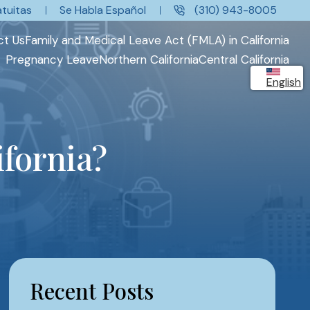
tuitas
Se Habla Español
(310) 943-8005
ct Us
Family and Medical Leave Act (FMLA) in California
Pregnancy Leave
Northern California
Central California
English
ifornia?
Recent Posts