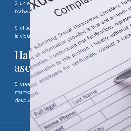
Si un empleador maltrata a un empleado, este pod
trabajo. Esto puede resultar en que el trabajad
Si el acosador en el lugar de trabajo decide con
la víctima del acoso en el lugar de trabajo pued
Hable con un abogado e
asesoramiento gratuit
Si cree que es víctima de acoso en el lugar de 
mismo para programar una consulta gratuita con
después de sufrirlo.