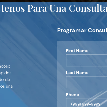
tenos Para Una Consulta 
Programar Consul
First Name
 acoso
Last Name
spidos
ado de
mos una
Phone