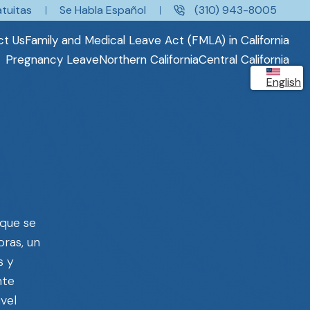
tuitas
Se Habla Español
(310) 943-8005
ct Us
Family and Medical Leave Act (FMLA) in California
Pregnancy Leave
Northern California
Central California
English
 que se
ras, un
s y
nte
vel