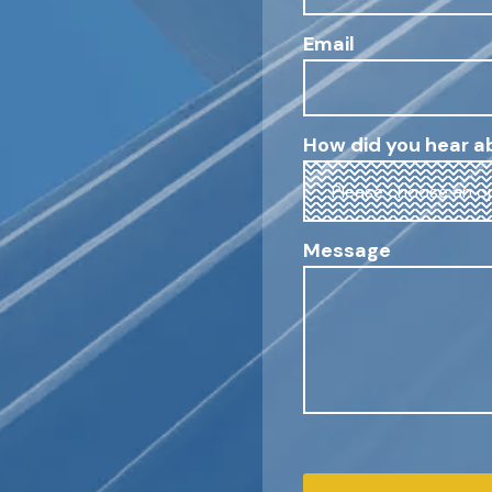
Email
How did you hear a
Message