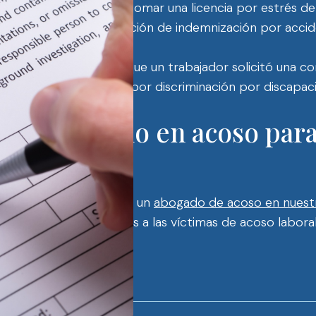
ría verse obligado a tomar una licencia por estrés deb
or presente una reclamación de indemnización por accid
tinuar con el acoso porque un trabajador solicitó una c
e presentar un reclamo por discriminación por discapac
specializado en acoso par
o hoy mismo
trabajo, comuníquese con un
abogado de acoso en nuest
 un abogado. Ayudamos a las víctimas de acoso laboral