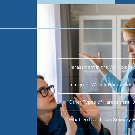
Harassment in the Workplace
Immigrant Worker Harassment
Other Types of Harassment
What Do I Do if I Am Sexually