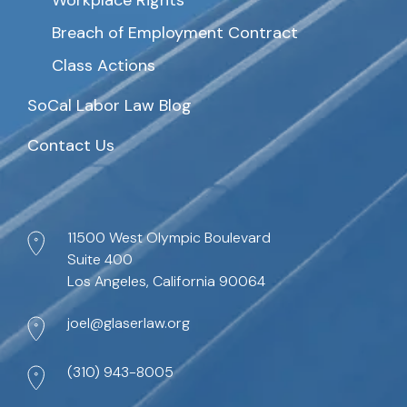
Workplace Rights
Breach of Employment Contract
Class Actions
SoCal Labor Law Blog
Contact Us
11500 West Olympic Boulevard
Suite 400
Los Angeles, California 90064
joel@glaserlaw.org
(310) 943-8005