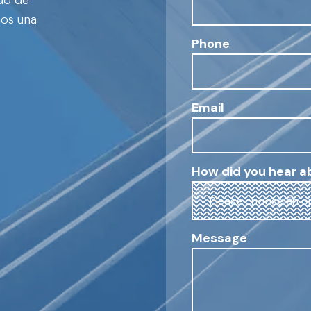
ado de
mos una
Phone
Email
How did you hear a
Message