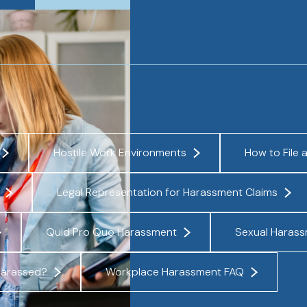
Hostile Work Environments
How to File 
Legal Representation for Harassment Claims
Quid Pro Quo Harassment
Sexual Haras
 Harassed?
Workplace Harassment FAQ