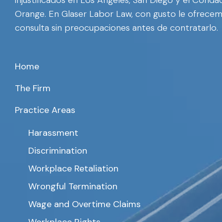
injustificados en Los Ángeles, San Diego y el Cond
Orange. En Glaser Labor Law, con gusto le ofrece
consulta sin preocupaciones antes de contratarlo.
Home
The Firm
Practice Areas
Harassment
Discrimination
Workplace Retaliation
Wrongful Termination
Wage and Overtime Claims