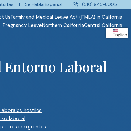
tuitas
Se Habla Español
(310) 943-8005
ct Us
Family and Medical Leave Act (FMLA) in California
Pregnancy Leave
Northern California
Central California
English
l Entorno Laboral
aborales hostiles
so laboral
jadores inmigrantes