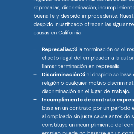
represalias, discriminación, incumplimient
buena fe y despido improcedente. Nuest
despido injustificado ofrecen las siguien
causas en California:
Represalias
:Si la terminación es el 
el acto ilegal del empleador a la aut
llamar terminación en represalia.
Discriminación
:Si el despido se basa 
religión o cualquier motivo discrimin
discriminación en el lugar de trabajo.
Incumplimiento de contrato expreso
basa en un contrato por un período e
al empleado sin justa causa antes de s
constituye un incumplimiento del cont
empleo puede no basarse en un contra