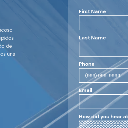
First Name
 acoso
Last Name
spidos
ado de
mos una
Phone
Email
How did you hear a