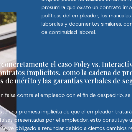
presumirá que existe un contrato impl
políticas del empleador, los manuales
laborales y documentos similares, co
de continuidad laboral.
 concretamente el caso Foley vs. Interacti
 contratos implícitos, como la cadena de p
 de mérito y las garantías verbales de se
n falsa contra el empleado con el fin de despedirlo, se 
iste una promesa implícita de que el empleador tratará 
sas presentadas por el empleador, esto constituye una 
e ve obligado a renunciar debido a ciertos cambios rea