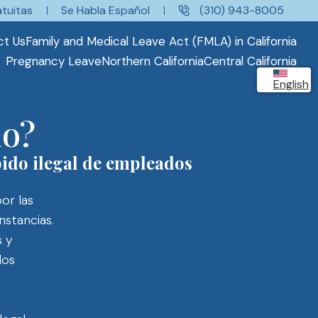
tuitas
Se Habla Español
(310) 943-8005
ct Us
Family and Medical Leave Act (FMLA) in California
Pregnancy Leave
Northern California
Central California
English
do?
pido ilegal de empleados
or las
nstancias.
s y
los