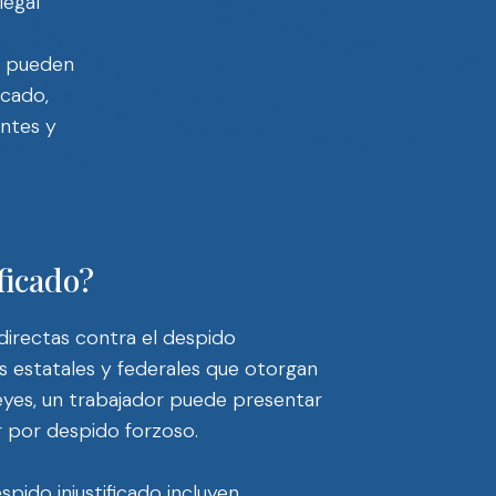
legal
es pueden
icado,
entes y
ficado?
directas contra el despido
nes estatales y federales que otorgan
eyes, un trabajador puede presentar
 por despido forzoso.
ido injustificado incluyen