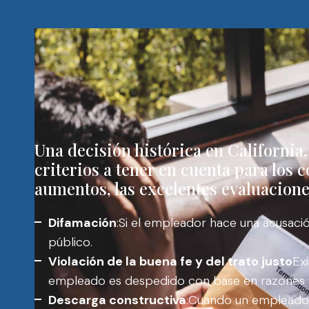
Una decisión histórica en California,
criterios a tener en cuenta para los
aumentos, las excelentes evaluaciones
Difamación
:Si el empleador hace una acusació
público.
Violación de la buena fe y del trato justo
Ex
empleado es despedido con base en razones fal
Descarga constructiva
:Cuando un empleado s