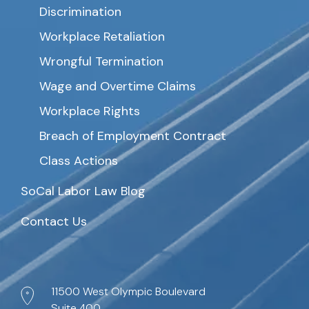
Discrimination
Workplace Retaliation
Wrongful Termination
Wage and Overtime Claims
Workplace Rights
Breach of Employment Contract
Class Actions
SoCal Labor Law Blog
Contact Us
11500 West Olympic Boulevard
Suite 400