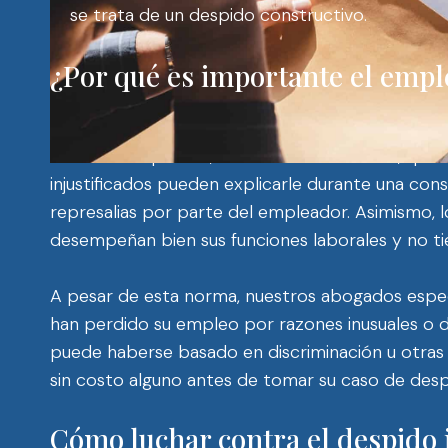
se trata de un despido constructivo.
¿Por qué es importante el emple
Los trabajadores que contacten a un abogado esp
descubrirán pronto, si aún no lo han hecho, qu
injustificados pueden explicarle durante una cons
represalias por parte del empleador. Asimismo, lo
desempeñan bien sus funciones laborales y no tie
A pesar de esta norma, nuestros abogados especia
han perdido su empleo por razones inusuales o 
puede haberse basado en discriminación u otras 
sin costo alguno antes de tomar su caso de despi
Cómo luchar contra el despido i