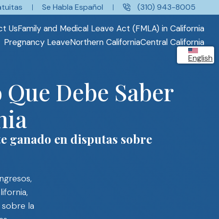
tuitas
Se Habla Español
(310) 943-8005
ct Us
Family and Medical Leave Act (FMLA) in California
Pregnancy Leave
Northern California
Central California
English
o Que Debe Saber
nia
te ganado en disputas sobre
ingresos,
ifornia,
 sobre la