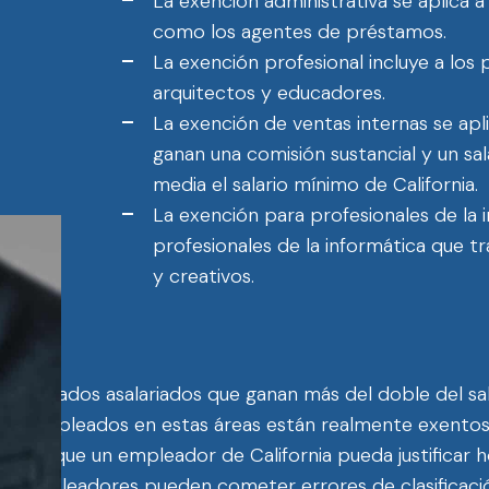
La exención administrativa se aplica a
como los agentes de préstamos.
La exención profesional incluye a los 
arquitectos y educadores.
La exención de ventas internas se apl
ganan una comisión sustancial y un sal
media el salario mínimo de California.
La exención para profesionales de la i
profesionales de la informática que 
y creativos.
 empleados asalariados que ganan más del doble del sal
 los empleados en estas áreas están realmente exentos
antes de que un empleador de California pueda justifica
los empleadores pueden cometer errores de clasificación