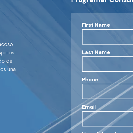
First Name
 acoso
Last Name
spidos
ado de
mos una
Phone
Email