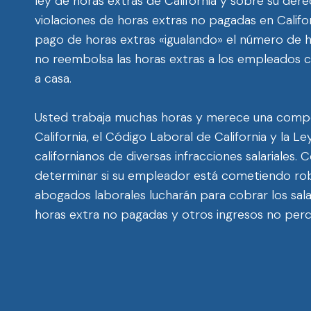
ley de horas extras de California y sobre su dere
violaciones de horas extras no pagadas en Califor
pago de horas extras «igualando» el número de 
no reembolsa las horas extras a los empleados ca
a casa.
Usted trabaja muchas horas y merece una compen
California, el Código Laboral de California y la
californianos de diversas infracciones salariales.
determinar si su empleador está cometiendo robo d
abogados laborales lucharán para cobrar los sala
horas extra no pagadas y otros ingresos no perc