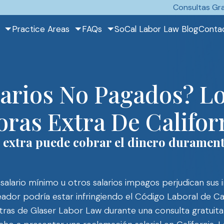
Consultas Gra
Practice Areas
FAQs
SoCal Labor Law Blog
Conta
larios No Pagados? L
ras Extra De Califor
 extra puede cobrar el dinero duramen
 salario mínimo u otros salarios impagos perjudican sus 
eador podría estar infringiendo el Código Laboral de Cal
ras de Glaser Labor Law durante una consulta gratuita