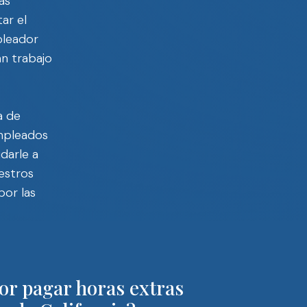
as
ar el
pleador
an trabajo
a de
empleados
udarle a
uestros
por las
r pagar horas extras