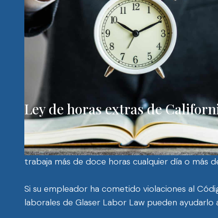
pagadas sin cumplir estos requisitos.
Si usted es víctima de una clasificación errónea
un abogado especializado en horas extras
Quiene
cobrar las horas extra no pagadas y los salarios
sus responsabilidades laborales para determinar 
Ley de horas extras de Californ
La ley de horas extras de California establece 
semanales y ocho horas diarias en una vez y med
trabaja más de doce horas cualquier día o más de
Si su empleador ha cometido violaciones al Códig
laborales de Glaser Labor Law pueden ayudarlo a