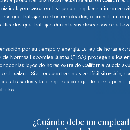
cho a presentar una reclamación salarial en California. L
nia incluyen casos en los que un empleador intenta evit
horas que trabajan ciertos empleados; o cuando un em
lificados que trabajan durante sus descansos o se llev
sación por su tiempo y energía. La ley de horas extr
 Ley de Normas Laborales Justas (FLSA) protegen a los 
 Conocer las leyes de horas extra de California puede ay
e salario. Si se encuentra en esta difícil situación, n
rios atrasados ​​y la compensación que le corresponde 
ibidos.
¿Cuándo debe un empleado