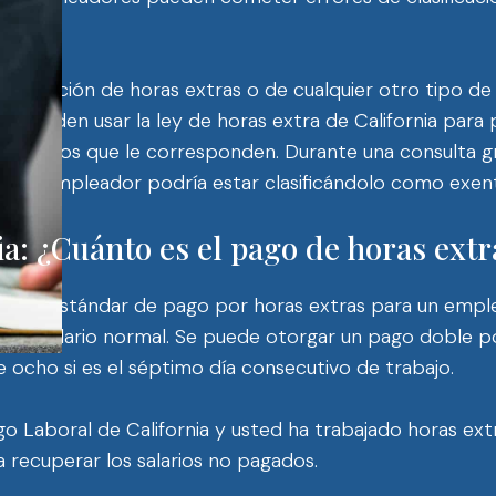
 de exención de horas extras o de cualquier otro tipo d
s pueden usar la ley de horas extra de California para
 atrasados ​​que le corresponden. Durante una consulta 
si su empleador podría estar clasificándolo como exent
ia: ¿Cuánto es el pago de horas extr
la tarifa estándar de pago por horas extras para un em
ia el salario normal. Se puede otorgar un pago doble p
 ocho si es el séptimo día consecutivo de trabajo.
o Laboral de California y usted ha trabajado horas ext
 recuperar los salarios no pagados.