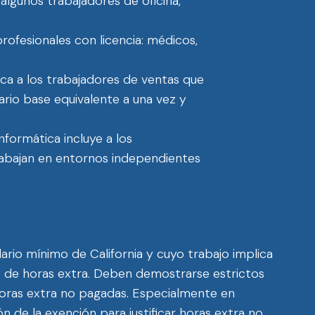
 algunos trabajadores de oficina,
profesionales con licencia: médicos,
ica a los trabajadores de ventas que
ario base equivalente a una vez y
nformática incluye a los
trabajan en entornos independientes
ario mínimo de California y cuyo trabajo implica
 de horas extra. Deben demostrarse estrictos
r horas extra no pagadas. Especialmente en
 de la exención para justificar horas extra no