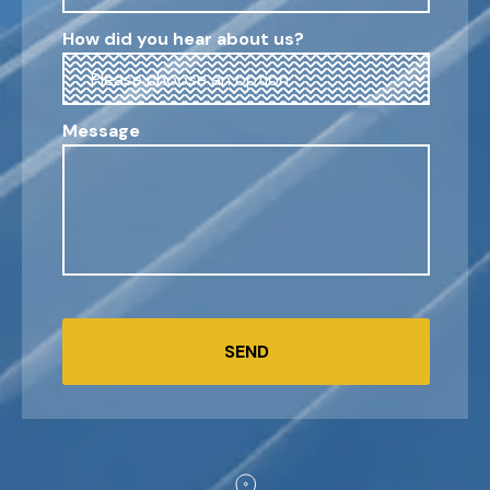
How did you hear about us?
Message
SEND